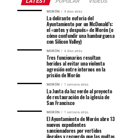
LATEST
POPULAR
VIDEOS
MORÓN
4 días atrás
La delirante euforia del
Ayuntamiento por un McDonald’s:
el «antes y después» de Morón (o
cómo confundir una hamburguesa
con Silicon Valley)
MORÓN
4 días atrás
Tres funcionarios resultan
heridos al evitar una violenta
agresión entre internos en la
prisión de Morón
MORÓN
1 semana atrás
La Junta da luz verde al proyecto
de restauración de la iglesia de
San Francisco
MORÓN
1 semana atrás
El Ayuntamiento de Morón abre 13
nuevos expedientes
sancionadores por vertidos
ilegales y recuerda que las multas