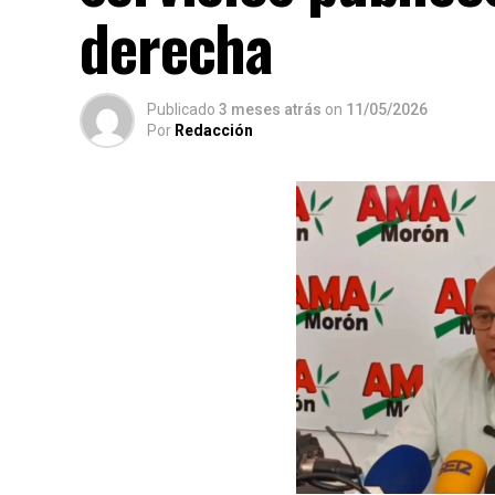
derecha
Publicado
3 meses atrás
on
11/05/2026
Por
Redacción