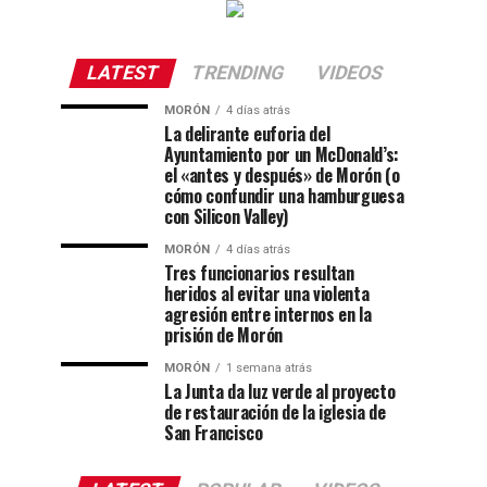
LATEST
TRENDING
VIDEOS
MORÓN
4 días atrás
La delirante euforia del
Ayuntamiento por un McDonald’s:
el «antes y después» de Morón (o
cómo confundir una hamburguesa
con Silicon Valley)
MORÓN
4 días atrás
Tres funcionarios resultan
heridos al evitar una violenta
agresión entre internos en la
prisión de Morón
MORÓN
1 semana atrás
La Junta da luz verde al proyecto
de restauración de la iglesia de
San Francisco