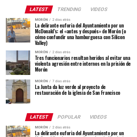
LATEST
TRENDING
VIDEOS
MORÓN
2 días atrás
La delirante euforia del Ayuntamiento por un
McDonald’s: el «antes y después» de Morón (o
cómo confundir una hamburguesa con Silicon
Valley)
MORÓN
2 días atrás
Tres funcionarios resultan heridos al evitar una
violenta agresión entre internos en la prisión de
Morón
MORÓN
7 días atrás
La Junta da luz verde al proyecto de
restauración de la iglesia de San Francisco
LATEST
POPULAR
VIDEOS
MORÓN
2 días atrás
La delirante euforia del Ayuntamiento por un