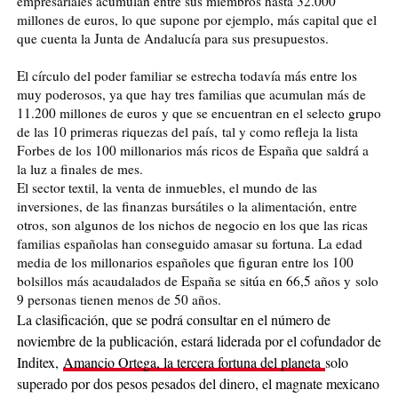
empresariales acumulan entre sus miembros hasta 32.000
millones de euros, lo que supone por ejemplo, más capital que el
que cuenta la Junta de Andalucía para sus presupuestos.
El círculo del poder familiar se estrecha todavía más entre los
muy poderosos, ya que
hay tres familias que acumulan más de
11.200 millones de euros
y que se encuentran en el selecto grupo
de las 10 primeras riquezas del país,
tal y como refleja la lista
Forbes de los 100 millonarios más ricos de España que saldrá a
la luz a finales de mes.
El sector textil, la venta de inmuebles, el mundo de las
inversiones, de las finanzas bursátiles o la alimentación, entre
otros, son algunos de los nichos de negocio en los que las ricas
familias españolas han conseguido amasar su fortuna. La edad
media de los millonarios españoles que figuran entre los 100
bolsillos más acaudalados de España se sitúa en 66,5 años y
solo
9 personas tienen menos de 50 años.
La clasificación, que se podrá consultar en el número de
noviembre de la publicación, estará liderada por el cofundador de
Inditex,
Amancio Ortega, la tercera fortuna del planeta
solo
superado por dos pesos pesados del dinero, el magnate mexicano