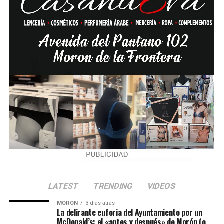
LATEST
TRENDING
VIDEOS
MORÓN
3 días atrás
La delirante euforia del Ayuntamiento por un
McDonald’s: el «antes y después» de Morón (o