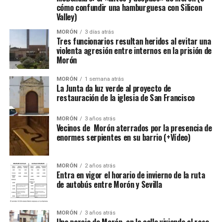
cómo confundir una hamburguesa con Silicon
Valley)
MORÓN
3 días atrás
Tres funcionarios resultan heridos al evitar una
violenta agresión entre internos en la prisión de
Morón
MORÓN
1 semana atrás
La Junta da luz verde al proyecto de
restauración de la iglesia de San Francisco
MORÓN
3 años atrás
Vecinos de Morón aterrados por la presencia de
enormes serpientes en su barrio (+Vídeo)
MORÓN
2 años atrás
Entra en vigor el horario de invierno de la ruta
de autobús entre Morón y Sevilla
MORÓN
3 años atrás
Una pareja de Morón, en la calle viviendo al raso