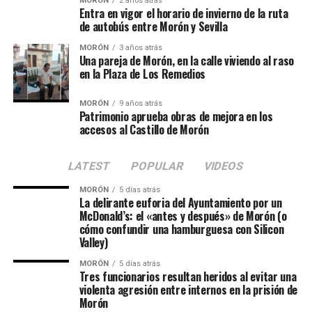
MORÓN
2 años atrás
Entra en vigor el horario de invierno de la ruta
de autobús entre Morón y Sevilla
MORÓN
3 años atrás
Una pareja de Morón, en la calle viviendo al raso
en la Plaza de Los Remedios
MORÓN
9 años atrás
Patrimonio aprueba obras de mejora en los
accesos al Castillo de Morón
LATEST
POPULAR
VIDEOS
MORÓN
5 días atrás
La delirante euforia del Ayuntamiento por un
McDonald’s: el «antes y después» de Morón (o
cómo confundir una hamburguesa con Silicon
Valley)
MORÓN
5 días atrás
Tres funcionarios resultan heridos al evitar una
violenta agresión entre internos en la prisión de
Morón