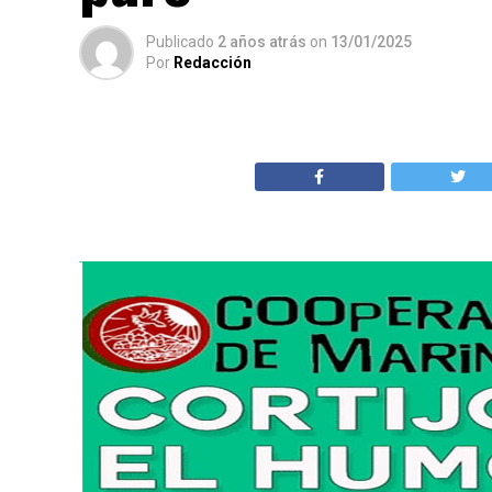
Publicado
2 años atrás
on
13/01/2025
Por
Redacción