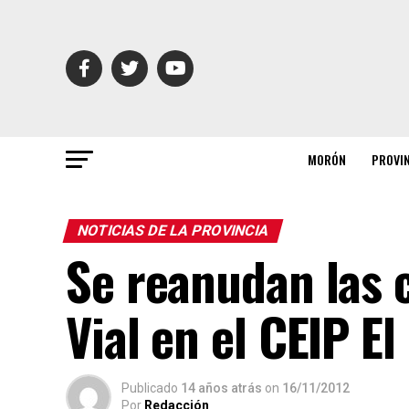
MORÓN
PROVI
NOTICIAS DE LA PROVINCIA
Se reanudan las 
Vial en el CEIP E
Publicado
14 años atrás
on
16/11/2012
Por
Redacción