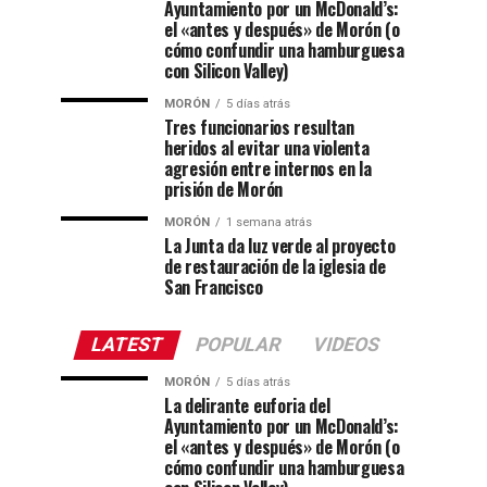
Ayuntamiento por un McDonald’s:
el «antes y después» de Morón (o
cómo confundir una hamburguesa
con Silicon Valley)
MORÓN
5 días atrás
Tres funcionarios resultan
heridos al evitar una violenta
agresión entre internos en la
prisión de Morón
MORÓN
1 semana atrás
La Junta da luz verde al proyecto
de restauración de la iglesia de
San Francisco
LATEST
POPULAR
VIDEOS
MORÓN
5 días atrás
La delirante euforia del
Ayuntamiento por un McDonald’s:
el «antes y después» de Morón (o
cómo confundir una hamburguesa