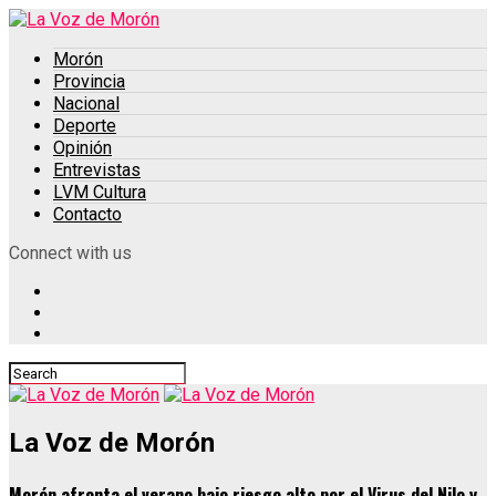
Morón
Provincia
Nacional
Deporte
Opinión
Entrevistas
LVM Cultura
Contacto
Connect with us
La Voz de Morón
Morón afronta el verano bajo riesgo alto por el Virus del Nilo y