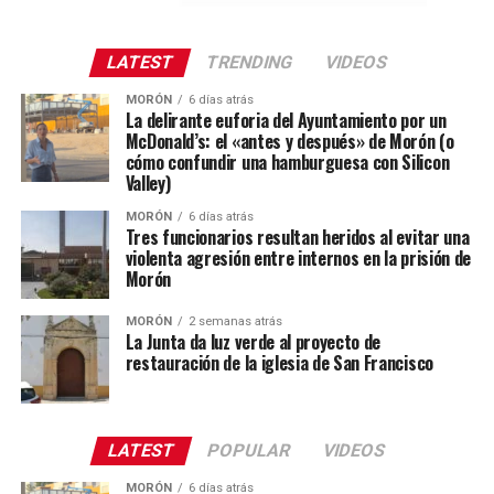
LATEST
TRENDING
VIDEOS
MORÓN
6 días atrás
La delirante euforia del Ayuntamiento por un
McDonald’s: el «antes y después» de Morón (o
cómo confundir una hamburguesa con Silicon
Valley)
MORÓN
6 días atrás
Tres funcionarios resultan heridos al evitar una
violenta agresión entre internos en la prisión de
Morón
MORÓN
2 semanas atrás
La Junta da luz verde al proyecto de
restauración de la iglesia de San Francisco
LATEST
POPULAR
VIDEOS
MORÓN
6 días atrás