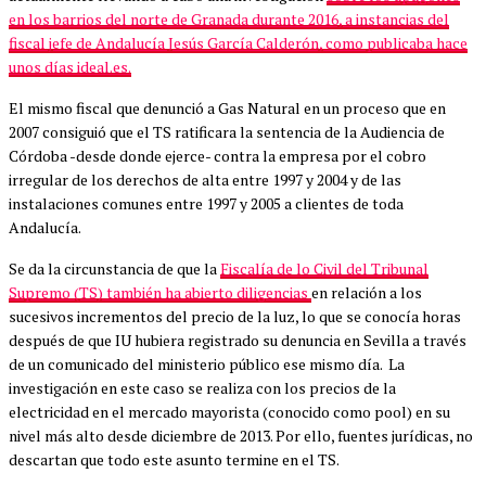
en los barrios del norte de Granada durante 2016, a instancias del
fiscal jefe de Andalucía Jesús García Calderón, como publicaba hace
unos días ideal.es.
El mismo fiscal que denunció a Gas Natural en un proceso que en
2007 consiguió que el TS ratificara la sentencia de la Audiencia de
Córdoba -desde donde ejerce- contra la empresa por el cobro
irregular de los derechos de alta entre 1997 y 2004 y de las
instalaciones comunes entre 1997 y 2005 a clientes de toda
Andalucía.
Se da la circunstancia de que la
Fiscalía de lo Civil del Tribunal
Supremo (TS) también ha abierto diligencias
en relación a los
sucesivos incrementos del precio de la luz, lo que se conocía horas
después de que IU hubiera registrado su denuncia en Sevilla a través
de un comunicado del ministerio público ese mismo día.
La
investigación en este caso se realiza con los precios de la
electricidad en el mercado mayorista (conocido como pool) en su
nivel más alto desde diciembre de 2013. Por ello, fuentes jurídicas, no
descartan que todo este asunto termine en el TS.