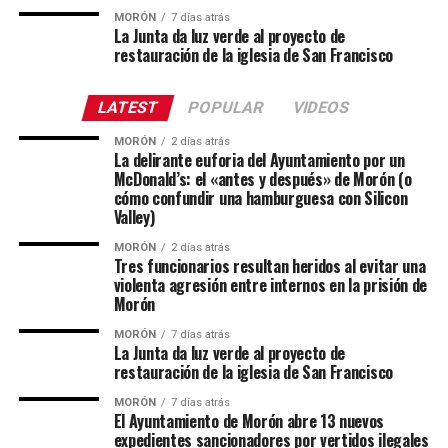
MORÓN
7 días atrás
La Junta da luz verde al proyecto de
restauración de la iglesia de San Francisco
LATEST
POPULAR
VIDEOS
MORÓN
2 días atrás
La delirante euforia del Ayuntamiento por un
McDonald’s: el «antes y después» de Morón (o
cómo confundir una hamburguesa con Silicon
Valley)
MORÓN
2 días atrás
Tres funcionarios resultan heridos al evitar una
violenta agresión entre internos en la prisión de
Morón
MORÓN
7 días atrás
La Junta da luz verde al proyecto de
restauración de la iglesia de San Francisco
MORÓN
7 días atrás
El Ayuntamiento de Morón abre 13 nuevos
expedientes sancionadores por vertidos ilegales