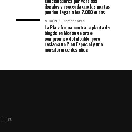
sancionadores por vertidos
ilegales y recuerda que las multas
pueden llegar a los 2.000 euros
MORÓN
1 semana atrás
La Plataforma contra la planta de
biogás en Morón valora el
compromiso del alcalde, pero
reclama un Plan Especial y una
moratoria de dos años
ULTURA