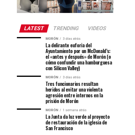
LATEST
TRENDING
VIDEOS
MORÓN
3 días atrás
La delirante euforia del
Ayuntamiento por un McDonald’s:
el «antes y después» de Morón (o
cómo confundir una hamburguesa
con Silicon Valley)
MORÓN
3 días atrás
Tres funcionarios resultan
heridos al evitar una violenta
agresión entre internos en la
prisión de Morón
MORÓN
1 semana atrás
La Junta da luz verde al proyecto
de restauración de la iglesia de
San Francisco