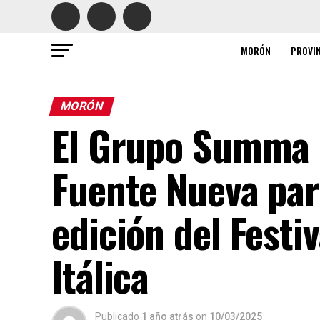
MORÓN
PROVI
MORÓN
El Grupo Summa 
Fuente Nueva part
edición del Festi
Itálica
Publicado
1 año atrás
on
10/03/2025