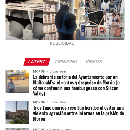
LATEST
TRENDING
VIDEOS
MORÓN
3 días atrás
La delirante euforia del Ayuntamiento por un
McDonald’s: el «antes y después» de Morón (o
cómo confundir una hamburguesa con Silicon
Valley)
MORÓN
3 días atrás
Tres funcionarios resultan heridos al evitar una
violenta agresión entre internos en la prisión de
Morón
MORÓN
1 semana atrás