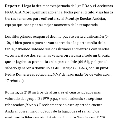
Deporte
. Llega la decimosexta jornada de liga EBA y el Aceitunas
FRAGATA Morón, enfrascado en la lucha por el título, viaja hasta
tierras jienenses para enfrentarse al Montaje Ruedas Andújar,
equipo que pasa por su mejor momento de la temporada.
Los iliturgitanos ocupan el décimo puesto en la clasificación (5-
10), si bien poco a poco se van acercado a la parte media de la
tabla, habiendo saldado sus dos últimos encuentros con sendas
victorias. Hace dos semanas vencieron en casa a todo un Unicaja
que se jugaba su presencia en la parte noble (64-61), y el pasado
sábado ganaron a domicilio a GBP Badajoz (51-67), con su pivot
Pedro Romera espectacular, MVP de la jornada (32 de valoración,
17 rebotes).
Romera, de 2’10 metros de altura, es el cuarto jugador más
valorado del grupo D (19’9 p.p.), siendo además su séptimo
reboteador (9’6 r.p.). Precisamente en este apartado cuenta
Andújar con el mejor jugador de la liga, pues el ranking de
capturas lo lidera su pivot Antonio Joaquín García, con 11’29