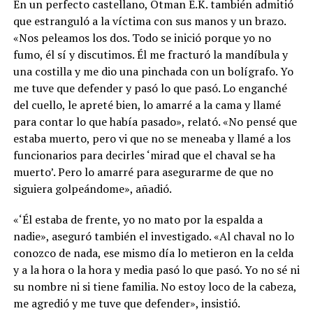
En un perfecto castellano, Otman E.K. también admitió
que estranguló a la víctima con sus manos y un brazo.
«Nos peleamos los dos. Todo se inició porque yo no
fumo, él sí y discutimos. Él me fracturó la mandíbula y
una costilla y me dio una pinchada con un bolígrafo. Yo
me tuve que defender y pasó lo que pasó. Lo enganché
del cuello, le apreté bien, lo amarré a la cama y llamé
para contar lo que había pasado», relató. «No pensé que
estaba muerto, pero vi que no se meneaba y llamé a los
funcionarios para decirles ‘mirad que el chaval se ha
muerto’. Pero lo amarré para asegurarme de que no
siguiera golpeándome», añadió.
«‘Él estaba de frente, yo no mato por la espalda a
nadie», aseguró también el investigado. «Al chaval no lo
conozco de nada, ese mismo día lo metieron en la celda
y a la hora o la hora y media pasó lo que pasó. Yo no sé ni
su nombre ni si tiene familia. No estoy loco de la cabeza,
me agredió y me tuve que defender», insistió.